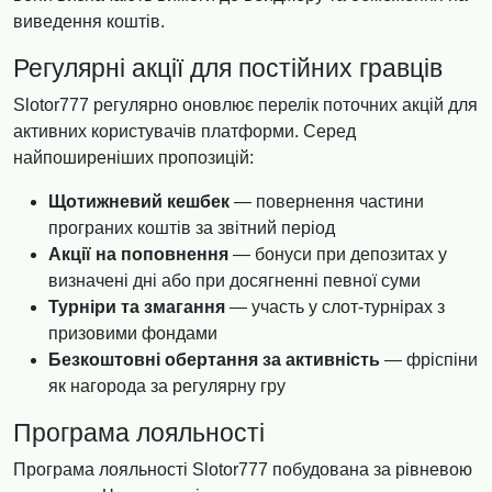
виведення коштів.
Регулярні акції для постійних гравців
Slotor777 регулярно оновлює перелік поточних акцій для
активних користувачів платформи. Серед
найпоширеніших пропозицій:
Щотижневий кешбек
— повернення частини
програних коштів за звітний період
Акції на поповнення
— бонуси при депозитах у
визначені дні або при досягненні певної суми
Турніри та змагання
— участь у слот-турнірах з
призовими фондами
Безкоштовні обертання за активність
— фріспіни
як нагорода за регулярну гру
Програма лояльності
Програма лояльності Slotor777 побудована за рівневою