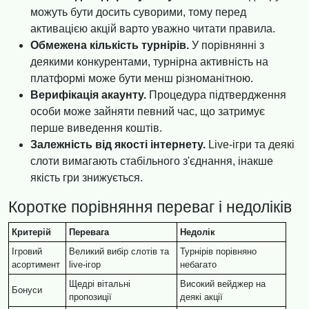
можуть бути досить суворими, тому перед
активацією акцій варто уважно читати правила.
Обмежена кількість турнірів.
У порівнянні з
деякими конкурентами, турнірна активність на
платформі може бути менш різноманітною.
Верифікація акаунту.
Процедура підтвердження
особи може зайняти певний час, що затримує
перше виведення коштів.
Залежність від якості інтернету.
Live-ігри та деякі
слоти вимагають стабільного з'єднання, інакше
якість гри знижується.
Коротке порівняння переваг і недоліків
Критерій
Перевага
Недолік
Ігровий
Великий вибір слотів та
Турнірів порівняно
асортимент
live-ігор
небагато
Щедрі вітальні
Високий вейджер на
Бонуси
пропозиції
деякі акції