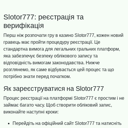
Slotor777: реєстрація та
верифікація
Перш ніж розпочати гру в казино Slotor777, кожен новий
гравець має пройти процедуру реєстрації. Це
стандартна вимога для легальних гральних платформ,
яка забезпечує безпеку облікового запису та
відповідність вимогам законодавства. Нижче
розглянемо, як саме відбувається цей процес та що
потрібно знати перед початком.
Як зареєструватися на Slotor777
Процес реєстрації на платформі Slotor777 є простим і не
займає багато часу. Щоб створити обліковий запис,
виконайте наступні кроки:
Перейдіть на офіційний сайт Slotor777 та натисніть