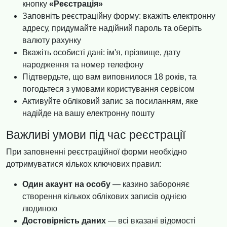
кнопку
«Реєстрація»
Заповніть реєстраційну форму: вкажіть електронну
адресу, придумайте надійний пароль та оберіть
валюту рахунку
Вкажіть особисті дані: ім'я, прізвище, дату
народження та номер телефону
Підтвердьте, що вам виповнилося 18 років, та
погодьтеся з умовами користування сервісом
Активуйте обліковий запис за посиланням, яке
надійде на вашу електронну пошту
Важливі умови під час реєстрації
При заповненні реєстраційної форми необхідно
дотримуватися кількох ключових правил:
Один акаунт на особу
— казино забороняє
створення кількох облікових записів однією
людиною
Достовірність даних
— всі вказані відомості