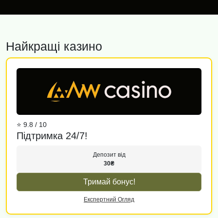
Найкращі казино
⭐ 9.8 / 10
Підтримка 24/7!
Депозит від
30₴
Тримай бонус!
Експертний Огляд