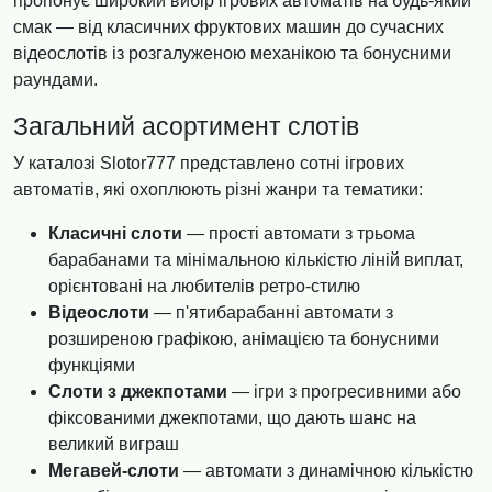
пропонує широкий вибір ігрових автоматів на будь-який
смак — від класичних фруктових машин до сучасних
відеослотів із розгалуженою механікою та бонусними
раундами.
Загальний асортимент слотів
У каталозі Slotor777 представлено сотні ігрових
автоматів, які охоплюють різні жанри та тематики:
Класичні слоти
— прості автомати з трьома
барабанами та мінімальною кількістю ліній виплат,
орієнтовані на любителів ретро-стилю
Відеослоти
— п'ятибарабанні автомати з
розширеною графікою, анімацією та бонусними
функціями
Слоти з джекпотами
— ігри з прогресивними або
фіксованими джекпотами, що дають шанс на
великий виграш
Мегавей-слоти
— автомати з динамічною кількістю