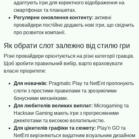
адаптують ігри для коректного відображення на
смартфонах та планшетах.
Регулярне оновлення контенту:
активні
провайдери постійно додають нові ігри, що свідчить
про розвиток компанії.
Як обрати слот залежно від стилю гри
Різні провайдери орієнтуються на різні категорії гравців.
Щоб зробити правильний вибір, варто враховувати
власні пріоритети:
Для новачків:
Pragmatic Play та NetEnt пропонують
слоти з простими правилами та зрозумілими
бонусними механіками.
Для любителів великих виплат:
Microgaming та
Hacksaw Gaming мають ігри з прогресивними
джекпотами та високою волатильністю.
Для цінителів графіки та сюжету:
Play'n GO та
NetEnt вирізняються видатним візуальним дизайном