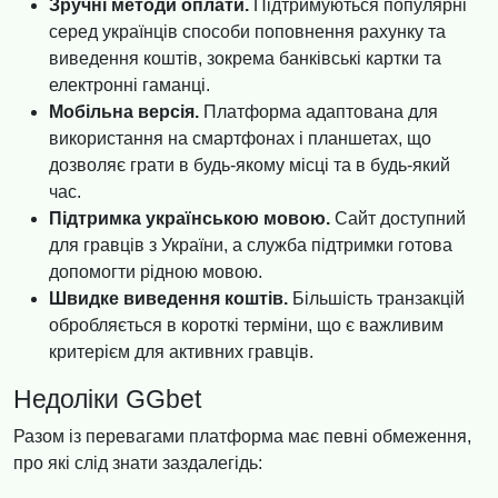
Зручні методи оплати.
Підтримуються популярні
серед українців способи поповнення рахунку та
виведення коштів, зокрема банківські картки та
електронні гаманці.
Мобільна версія.
Платформа адаптована для
використання на смартфонах і планшетах, що
дозволяє грати в будь-якому місці та в будь-який
час.
Підтримка українською мовою.
Сайт доступний
для гравців з України, а служба підтримки готова
допомогти рідною мовою.
Швидке виведення коштів.
Більшість транзакцій
обробляється в короткі терміни, що є важливим
критерієм для активних гравців.
Недоліки GGbet
Разом із перевагами платформа має певні обмеження,
про які слід знати заздалегідь: