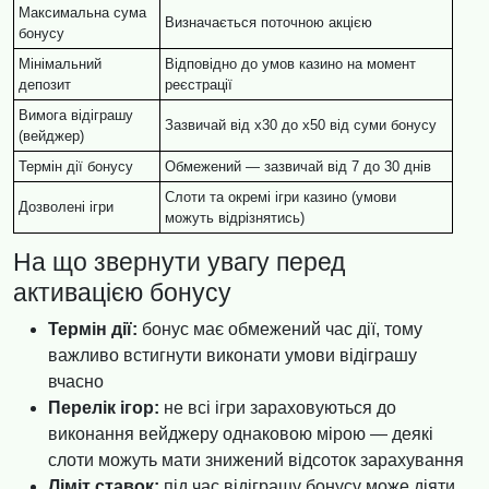
Максимальна сума
Визначається поточною акцією
бонусу
Мінімальний
Відповідно до умов казино на момент
депозит
реєстрації
Вимога відіграшу
Зазвичай від x30 до x50 від суми бонусу
(вейджер)
Термін дії бонусу
Обмежений — зазвичай від 7 до 30 днів
Слоти та окремі ігри казино (умови
Дозволені ігри
можуть відрізнятись)
На що звернути увагу перед
активацією бонусу
Термін дії:
бонус має обмежений час дії, тому
важливо встигнути виконати умови відіграшу
вчасно
Перелік ігор:
не всі ігри зараховуються до
виконання вейджеру однаковою мірою — деякі
слоти можуть мати знижений відсоток зарахування
Ліміт ставок:
під час відіграшу бонусу може діяти