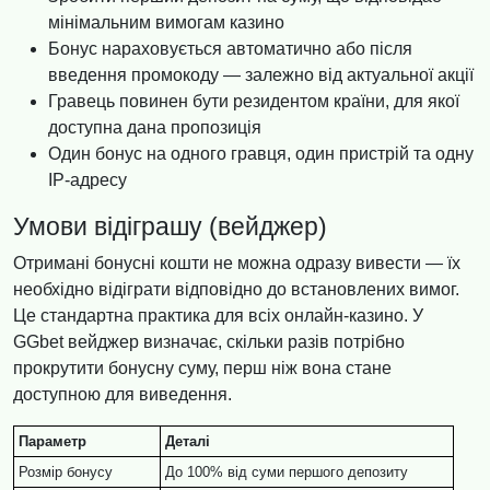
мінімальним вимогам казино
Бонус нараховується автоматично або після
введення промокоду — залежно від актуальної акції
Гравець повинен бути резидентом країни, для якої
доступна дана пропозиція
Один бонус на одного гравця, один пристрій та одну
IP-адресу
Умови відіграшу (вейджер)
Отримані бонусні кошти не можна одразу вивести — їх
необхідно відіграти відповідно до встановлених вимог.
Це стандартна практика для всіх онлайн-казино. У
GGbet вейджер визначає, скільки разів потрібно
прокрутити бонусну суму, перш ніж вона стане
доступною для виведення.
Параметр
Деталі
Розмір бонусу
До 100% від суми першого депозиту