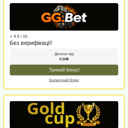
⭐ 9.5 / 10
Без верифікації!
Депозит від
0.50₴
Тримай бонус!
Експертний Огляд