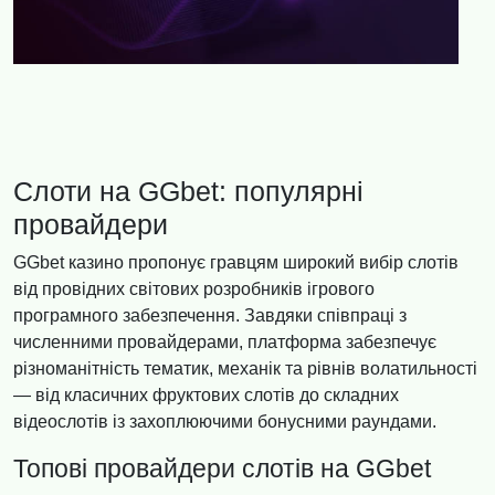
Слоти на GGbet: популярні
провайдери
GGbet казино пропонує гравцям широкий вибір слотів
від провідних світових розробників ігрового
програмного забезпечення. Завдяки співпраці з
численними провайдерами, платформа забезпечує
різноманітність тематик, механік та рівнів волатильності
— від класичних фруктових слотів до складних
відеослотів із захоплюючими бонусними раундами.
Топові провайдери слотів на GGbet