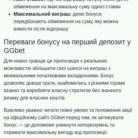
обмеження на максимальну суму однієї ставки
Максимальний виграш:
деякі бонуси
передбачають обмеження на суму, яку можна
вивести після відіграшу
Переваги бонусу на перший депозит у
GGbet
Для нових гравців ця пропозиція є реальною
можливістю збільшити свої шанси на виграш з
мінімальними початковими вкладеннями. Бонус
дозволяє довше грати, знайомитись з різними іграми
казино та виробляти власну стратегію без значного
ризику для власних коштів.
Важливо уважно читати повні умови та положення акції
на офіційному сайті GGbet перед тим, як активувати
бонус — це допоможе уникнути непорозумінь та
отримати максимальну вигоду від пропозиції.