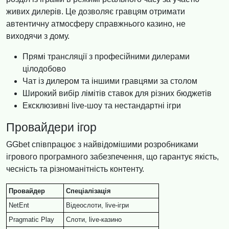
живих дилерів. Це дозволяє гравцям отримати
автентичну атмосферу справжнього казино, не
виходячи з дому.
Прямі трансляції з професійними дилерами
цілодобово
Чат із дилером та іншими гравцями за столом
Широкий вибір лімітів ставок для різних бюджетів
Ексклюзивні live-шоу та нестандартні ігри
Провайдери ігор
GGbet співпрацює з найвідомішими розробниками
ігрового програмного забезпечення, що гарантує якість,
чесність та різноманітність контенту.
Провайдер
Спеціалізація
NetEnt
Відеослоти, live-ігри
Pragmatic Play
Слоти, live-казино