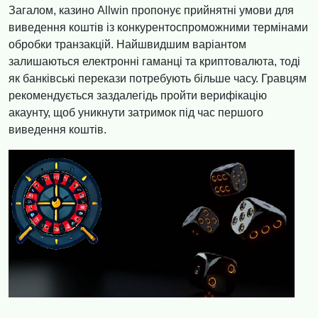
Загалом, казино Allwin пропонує прийнятні умови для
виведення коштів із конкурентоспроможними термінами
обробки транзакцій. Найшвидшим варіантом
залишаються електронні гаманці та криптовалюта, тоді
як банківські перекази потребують більше часу. Гравцям
рекомендується заздалегідь пройти верифікацію
акаунту, щоб уникнути затримок під час першого
виведення коштів.