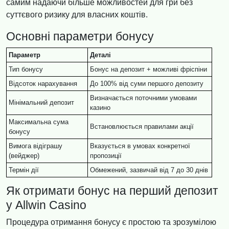
самим надаючи більше можливостей для гри без
суттєвого ризику для власних коштів.
Основні параметри бонусу
Параметр
Деталі
Тип бонусу
Бонус на депозит + можливі фріспіни
Відсоток нарахування
До 100% від суми першого депозиту
Визначається поточними умовами
Мінімальний депозит
казино
Максимальна сума
Встановлюється правилами акції
бонусу
Вимога відіграшу
Вказується в умовах конкретної
(вейджер)
пропозиції
Термін дії
Обмежений, зазвичай від 7 до 30 днів
Як отримати бонус на перший депозит
у Allwin Casino
Процедура отримання бонусу є простою та зрозумілою