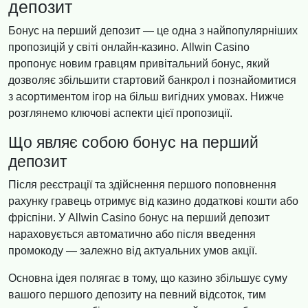
депозит
Бонус на перший депозит — це одна з найпопулярніших
пропозицій у світі онлайн-казино. Allwin Casino
пропонує новим гравцям привітальний бонус, який
дозволяє збільшити стартовий банкрол і познайомитися
з асортиментом ігор на більш вигідних умовах. Нижче
розглянемо ключові аспекти цієї пропозиції.
Що являє собою бонус на перший
депозит
Після реєстрації та здійснення першого поповнення
рахунку гравець отримує від казино додаткові кошти або
фріспіни. У Allwin Casino бонус на перший депозит
нараховується автоматично або після введення
промокоду — залежно від актуальних умов акції.
Основна ідея полягає в тому, що казино збільшує суму
вашого першого депозиту на певний відсоток, тим