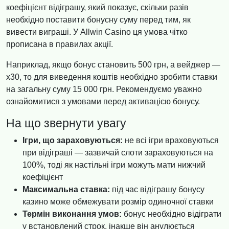
коефіцієнт відіграшу, який показує, скільки разів
необхідно поставити бонусну суму перед тим, як
вивести виграші. У Allwin Casino ця умова чітко
прописана в правилах акції.
Наприклад, якщо бонус становить 500 грн, а вейджер —
x30, то для виведення коштів необхідно зробити ставки
на загальну суму 15 000 грн. Рекомендуємо уважно
ознайомитися з умовами перед активацією бонусу.
На що звернути увагу
Ігри, що зараховуються:
не всі ігри враховуються
при відіграші — зазвичай слоти зараховуються на
100%, тоді як настільні ігри можуть мати нижчий
коефіцієнт
Максимальна ставка:
під час відіграшу бонусу
казино може обмежувати розмір одиночної ставки
Термін виконання умов:
бонус необхідно відіграти
у встановлений строк, інакше він анулюється