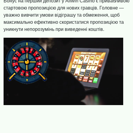
Бонус на перший депозит у Allwin Casino є привабливою
стартовою пропозицією для нових гравців. Головне —
уважно вивчити умови відіграшу та обмеження, щоб
максимально ефективно скористатися пропозицією та
уникнути непорозумінь при виведенні коштів.