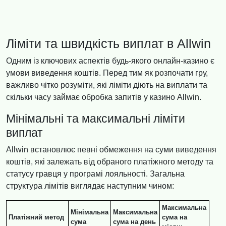
Ліміти та швидкість виплат в Allwin
Одним із ключових аспектів будь-якого онлайн-казино є
умови виведення коштів. Перед тим як розпочати гру,
важливо чітко розуміти, які ліміти діють на виплати та
скільки часу займає обробка запитів у казино Allwin.
Мінімальні та максимальні ліміти
виплат
Allwin встановлює певні обмеження на суми виведення
коштів, які залежать від обраного платіжного методу та
статусу гравця у програмі лояльності. Загальна
структура лімітів виглядає наступним чином:
Максимальна
Мінімальна
Максимальна
Платіжний метод
сума на
сума
сума на день