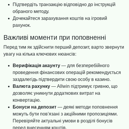
Підтвердіть транзакцію відповідно до інструкцій
обраного методу.
Дочекайтеся зарахування коштів на ігровий
рахунок.
Важливі моменти при поповненні
Перед тим як здійснити перший депозит, варто звернути
увагу на кілька ключових нюансів:
Верифікація акаунту
— для безперебійного
проведення фінансових операцій рекомендується
заздалегідь підтвердити свою особу в казино.
Валюта рахунку
— Allwin підтримує гривню, що
дозволяє уникнути додаткових витрат на
конвертацію.
Бонуси на депозит
— деякі методи поповнення
можуть бути пов'язані з акційними пропозиціями.
Перевіряйте актуальні умови в розділі бонусів
перед внесенням коштів.