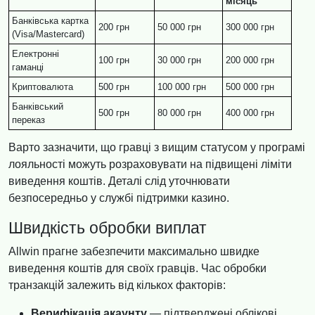
місяць
Банківська картка
200 грн
50 000 грн
300 000 грн
(Visa/Mastercard)
Електронні
100 грн
30 000 грн
200 000 грн
гаманці
Криптовалюта
500 грн
100 000 грн
500 000 грн
Банківський
500 грн
80 000 грн
400 000 грн
переказ
Варто зазначити, що гравці з вищим статусом у програмі
лояльності можуть розраховувати на підвищені ліміти
виведення коштів. Деталі слід уточнювати
безпосередньо у службі підтримки казино.
Швидкість обробки виплат
Allwin прагне забезпечити максимально швидке
виведення коштів для своїх гравців. Час обробки
транзакцій залежить від кількох факторів:
Верифікація акаунту
— підтверджені облікові