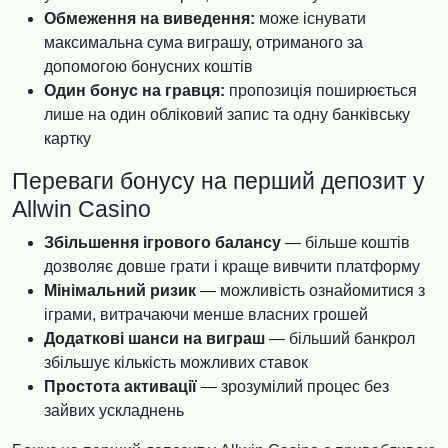
Обмеження на виведення:
може існувати
максимальна сума виграшу, отриманого за
допомогою бонусних коштів
Один бонус на гравця:
пропозиція поширюється
лише на один обліковий запис та одну банківську
картку
Переваги бонусу на перший депозит у
Allwin Casino
Збільшення ігрового балансу
— більше коштів
дозволяє довше грати і краще вивчити платформу
Мінімальний ризик
— можливість ознайомитися з
іграми, витрачаючи менше власних грошей
Додаткові шанси на виграш
— більший банкрол
збільшує кількість можливих ставок
Простота активації
— зрозумілий процес без
зайвих ускладнень