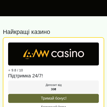
Найкращі казино
⭐ 9.8 / 10
Підтримка 24/7!
Депозит від
30₴
Тримай бонус!
Експертний Огляд