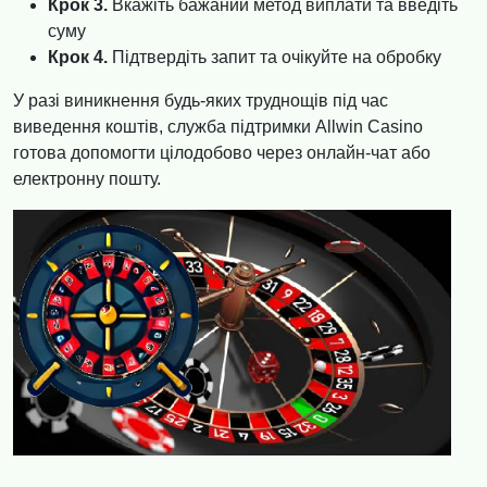
Крок 3.
Вкажіть бажаний метод виплати та введіть
суму
Крок 4.
Підтвердіть запит та очікуйте на обробку
У разі виникнення будь-яких труднощів під час
виведення коштів, служба підтримки Allwin Casino
готова допомогти цілодобово через онлайн-чат або
електронну пошту.